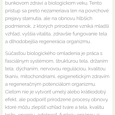
bunkovom zdraví a biologickom veku. Tento
prístup sa preto nezameriava len na povrchové
prejavy starnutia, ale na obnovu hlbších
podmienok, z ktorých prirodzene vzniká mladší
vzhľad, vyššia vitalita, zdravšie fungovanie tela
a dlhodobejšia regenerácia organizmu.
Súčasťou biologického omladenia je práca s
fasciálnym systémom, štruktúrou tela, držaním
tela, dýchaním, nervovou reguláciou, kvalitou
tkanív, mitochondriami, epigenetickým zdravím
a regeneračným potenciálom organizmu.
Cieľom nie je vytvoriť umelý alebo krátkodobý
efekt, ale podporiť prirodzené procesy obnovy,
ktoré môžu zlepšiť vzhľad tváre a tela, kvalitu
kože, energiu, odolnosť, funkciu orgánov aj