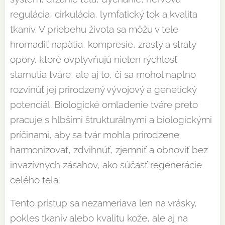
regulácia, cirkulácia, lymfatický tok a kvalita
tkanív. V priebehu života sa môžu v tele
hromadiť napätia, kompresie, zrasty a straty
opory, ktoré ovplyvňujú nielen rýchlosť
starnutia tváre, ale aj to, či sa mohol naplno
rozvinúť jej prirodzený vývojový a genetický
potenciál. Biologické omladenie tváre preto
pracuje s hlbšími štrukturálnymi a biologickými
príčinami, aby sa tvár mohla prirodzene
harmonizovať, zdvihnúť, zjemniť a obnoviť bez
invazívnych zásahov, ako súčasť regenerácie
celého tela.
Tento prístup sa nezameriava len na vrásky,
pokles tkanív alebo kvalitu kože, ale aj na