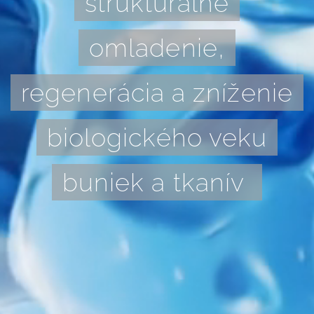
štrukturálne
omladenie,
regenerácia a zníženie
biologického veku
buniek a tkanív