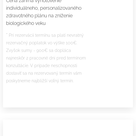
Cena zahŕňa vyhotovenie
individuálneho, personalizovaného
zdravotného plánu na zníženie
biologického veku
*
Pri rezervácii termínu sa platí nevratný
rezervačný poplatok vo výške 100€.
Zvyšok sumy - 900€ sa dopláca
najneskôr 2 pracovné dni pred termínom
konzultácie. V prípade neschopnosti
dostaviť sa na rezervovaný termín vám
poskytneme najbližší voľný termín.